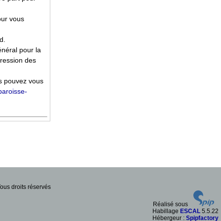
our vous
d.
néral pour la
pression des
us pouvez vous
paroisse-
ous droits réservés
Réalisé sous
Habillage
ESCAL
5.5.22
Hébergeur :
Spipfactory