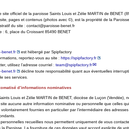
e site officiel de la paroisse Saints Louis et Zélie MARTIN de BENET (
ite, pages et contenus (photos avec ©), est la propriété de la Paroisse
ratif du site : contact
@
paroisse-benet.fr
e : 6, place du Croissant 85490 BENET
e-benet.fr
est hébergé par Spipfactory
ormations, reportez-vous au site :
https://spipfactory.fr
er, utilisez l’adresse courriel :
team
@
spipfactory.fr
e-benet.fr
décline toute responsabilité quant aux éventuelles interrupt
de ses services.
tomatisé d’informations nominatives
aints Louis et Zélie MARTIN de BENET, diocèse de Luçon (Vendée), ne
u site aucune autre information nominative ou personnelle que celles qui
volontairement fournies en particulier par l’intermédiaire des adresses
ondants.
ersonnelles recueillies nous permettent uniquement de vous contacte
e la Paroisse. La fourniture de ces données vaut accord explicite de vot