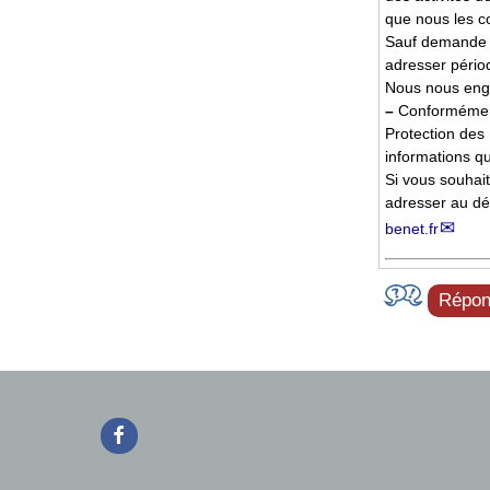
que nous les c
Sauf demande d
adresser pério
Nous nous enga
–
Conformément 
Protection des 
informations q
Si vous souhai
adresser au dé
benet.fr
Répond
Facebook