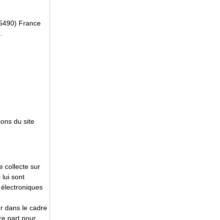
85490) France
.
ions du site
 collecte sur
 lui sont
 électroniques
r dans le cadre
re part pour