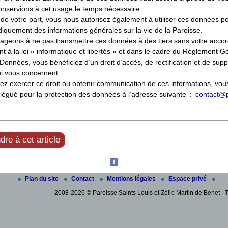
onservions à cet usage le temps nécessaire.
e votre part, vous nous autorisez également à utiliser ces données p
diquement des informations générales sur la vie de la Paroisse.
geons à ne pas transmettre ces données à des tiers sans votre accor
à la loi « informatique et libertés » et dans le cadre du Règlement Gé
Données, vous bénéficiez d’un droit d’accès, de rectification et de sup
ui vous concernent.
tez exercer ce droit ou obtenir communication de ces informations, vo
légué pour la protection des données à l’adresse suivante :
contact
@
re à cet article
Plan du site
Contact
Mentions légales
Espace privé
2008-2026 © Paroisse Saints Louis et Zélie Martin de Benet - T