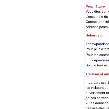
Propriétaire
Vous êtes sur l
L’ensemble du s
Contact administ
Adresse postal
Hébergeur
https://paroiss
Pour plus d’inf
Pour les contact
https://paroiss
Spipfactory et 
Traitement au
–
La paroisse S
les visiteurs d
ouvertement et 
de ses corresp
–
Les données p
des activités d