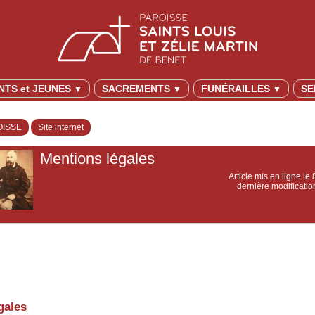
NTS et JEUNES
SACREMENTS
FUNÉRAILLES
SE
▼
▼
▼
OISSE
Site internet
Mentions légales
Article mis en ligne le
dernière modificatio
gales