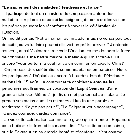
"Le sacrement des malades : tendresse et force."
- Il participe de tout un ministère de compassion autour des
malades : en plus de ceux qui les soignent, de ceux qui les visitent,
les prêtres peuvent les réconforter à travers la célébration de
l’Onction.
On me dit parfois "Notre maman est malade, mais ne venez pas tout
de suite, ça va lui faire peur si elle voit un prêtre arriver !" J’entends
souvent, aussi "J’aimerais recevoir l’Onction, ça me donnera la force
de continuer à me battre malgré la maladie qui m’accable !" Ou
encore "Pour porter ma souffrance en communion avec le Christ".
- On propose des célébrations communautaires en paroisse. Nous
les pratiquons à l’hôpital ou encore à Lourdes, lors du Pèlerinage
national du 15 août. La communauté chrétienne entoure les
personnes souffrantes. L’invocation de l’Esprit Saint est d’une
grande richesse. Même là, je dis un mot personnel au malade. Je
prends ses mains dans les miennes et lui dis une parole de
tendresse :"N’ayez pas peur !", "Le Seigneur vous accompagne",
"Gardez courage, gardez confiance"...
- Je vis cette célébration comme une grâce qui m’inonde ! Répandre
cette huile sur le front et les mains, dire :"Par cette onction sainte,
que le Seigneur en sa grande bonté te réconforte", c’est comme