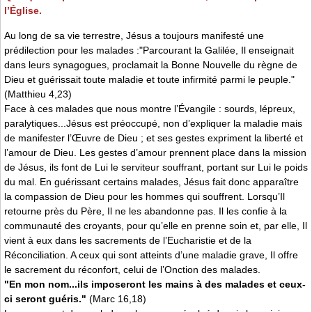
l’Église.
Au long de sa vie terrestre, Jésus a toujours manifesté une
prédilection pour les malades :"Parcourant la Galilée, Il enseignait
dans leurs synagogues, proclamait la Bonne Nouvelle du règne de
Dieu et guérissait toute maladie et toute infirmité parmi le peuple."
(Matthieu 4,23)
Face à ces malades que nous montre l’Évangile : sourds, lépreux,
paralytiques...Jésus est préoccupé, non d’expliquer la maladie mais
de manifester l’Œuvre de Dieu ; et ses gestes expriment la liberté et
l’amour de Dieu. Les gestes d’amour prennent place dans la mission
de Jésus, ils font de Lui le serviteur souffrant, portant sur Lui le poids
du mal. En guérissant certains malades, Jésus fait donc apparaître
la compassion de Dieu pour les hommes qui souffrent. Lorsqu’Il
retourne près du Père, Il ne les abandonne pas. Il les confie à la
communauté des croyants, pour qu’elle en prenne soin et, par elle, Il
vient à eux dans les sacrements de l’Eucharistie et de la
Réconciliation. A ceux qui sont atteints d’une maladie grave, Il offre
le sacrement du réconfort, celui de l’Onction des malades.
"En mon nom...ils imposeront les mains à des malades et ceux-
ci seront guéris."
(Marc 16,18)