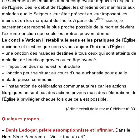
Le sacrement des malades a beaucoup évolué depuis les origines
de l’Église. Dès le début de l’Église, les chrétiens ont manifesté aux
malades que le Seigneur leur était présent en leur imposant les
ième
mains et en les marquant de l’huile. A partir du 7
siècle, le
sacrement est reporté le plus proche possible de la mort et devient
l’extrême-onction que seuls les prêtres peuvent donner.
Le concile Vatican II rétablira le sens et les pratiques
de l’Église
ancienne et c’est ce que nous vivons aujourd’hui dans l’Église :
–
une onction des malades destinée à tous ceux qui sont atteints de
maladie, de handicap graves ou en âge avancé
–
l’imposition des mains est réintroduite
–
l’onction peut se situer au cours d’une eucharistie pour que le
malade puisse communier
–
l’instauration de célébrations communautaires car les actions
liturgiques ne sont pas des actions privées mais des célébrations de
l’Église à privilégier chaque fois que cela est possible.
(Article extrait de la revue Célébrer n° 331.
Quelques propos...
–
Denis Ledogar, prêtre assomptionniste et infirmier
. Dans le
Hors-Série Panorama : "Vieillir tout un art".