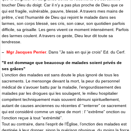
toucher Dieu du doigt. Car il n’y a pas plus proche de Dieu que ce
qui est fragile, vulnérable, pauvre, blessé. A travers mes mains de
prêtre, c’est l’humanité de Dieu qui rejoint le malade dans ses
larmes, son corps blessé, ses cris, son cœur, son quotidien parfois
difficile, sa grisaille. Les gens vivent ce moment intensément. Parfois
des larmes coulent. A travers ce geste, Dieu leur dit toute sa
tendresse.
–
Mgr Jacques Perrier
. Dans "Je sais en qui je crois" Ed. du Cerf.
"Il est dommage que beaucoup de malades soient privés de
ses grâces"
L’onction des malades est sans doute le plus ignoré de tous les
sacrements. Le mensonge devant la mort, la peur du personnel
médical de s’avouer battu par la maladie, l’engourdissement des
malades par les drogues qui les soulagent, le milieu hospitalier
compétent techniquement mais souvent démuni spirituellement,
autant de causes anciennes ou récentes d’ “enterrer” ce sacrement
qui est considéré comme un signe de mort : l’ “extrême” onction ou
l’onction reçue à tout “extrémité”.
Tout au contraire, dans l’esprit de l’Église, l’onction des malades est
destinée à leur donner, sinon la guérison physique, du moins la force